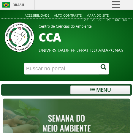
BRASIL
Simplifique!
ACESSIBILIDADE
ALTO CONTRASTE
MAPA DO SITE
A+
A
A-
PT
EN
ES
Comunica BR
Centro de Ciências do Ambiente
CCA
Participe
Acesso à informação
UNIVERSIDADE FEDERAL DO AMAZONAS
Legislação
Canais
MENU