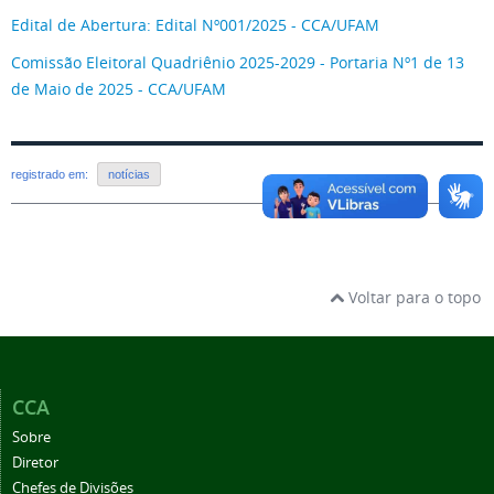
Edital de Abertura: Edital Nº001/2025 - CCA/UFAM
Comissão Eleitoral Quadriênio 2025-2029 - Portaria Nº1 de 13
de Maio de 2025 - CCA/UFAM
registrado em:
notícias
Voltar para o topo
CCA
Sobre
Diretor
Chefes de Divisões