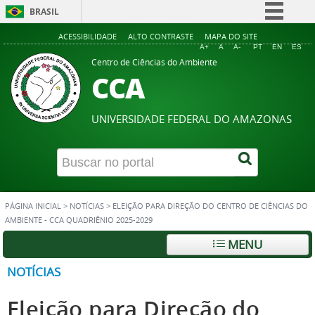
BRASIL
Simplifique!
ACESSIBILIDADE
ALTO CONTRASTE
MAPA DO SITE
A+
A
A-
PT
EN
ES
Comunica BR
Centro de Ciências do Ambiente
CCA
Participe
Acesso à informação
UNIVERSIDADE FEDERAL DO AMAZONAS
Legislação
Canais
PÁGINA INICIAL
>
NOTÍCIAS
>
ELEIÇÃO PARA DIREÇÃO DO CENTRO DE CIÊNCIAS DO
AMBIENTE - CCA QUADRIÊNIO 2025-2029
MENU
NOTÍCIAS
Eleição para Direção do